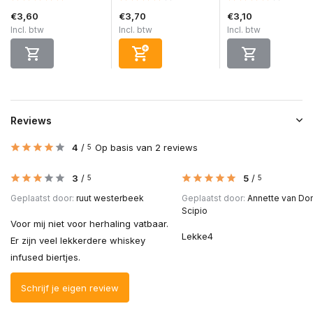
€3,60
€3,70
€3,10
Incl. btw
Incl. btw
Incl. btw
Reviews
4
/
Op basis van 2 reviews
5
3
/
5
/
5
5
Geplaatst door:
ruut westerbeek
Geplaatst door:
Annette van D
Scipio
Voor mij niet voor herhaling vatbaar.
Lekke4
Er zijn veel lekkerdere whiskey
infused biertjes.
Schrijf je eigen review