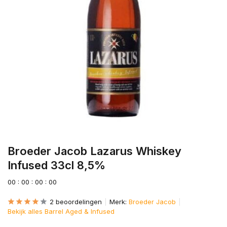
Broeder Jacob Lazarus Whiskey
Infused 33cl 8,5%
0
0
:
0
0
:
0
0
:
0
0
2 beoordelingen
Merk:
Broeder Jacob
Bekijk alles Barrel Aged & Infused