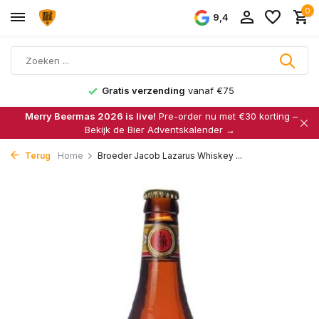
0
9,4
Gratis verzending
vanaf €75
Merry Beermas 2026 is live!
Pre-order nu met €30 korting –
Bekijk de Bier Adventskalender →
Terug
Home
Broeder Jacob Lazarus Whiskey ...