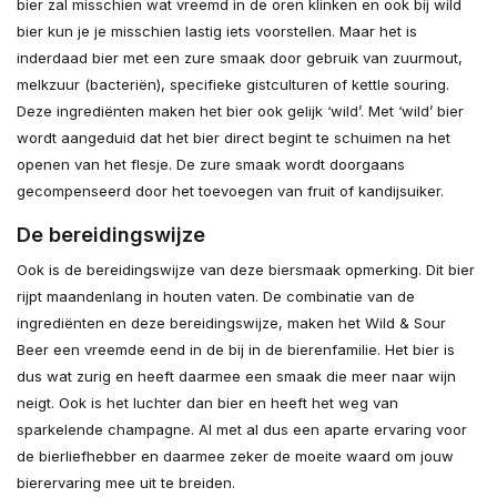
bier zal misschien wat vreemd in de oren klinken en ook bij wild
bier kun je je misschien lastig iets voorstellen. Maar het is
inderdaad bier met een zure smaak door gebruik van zuurmout,
melkzuur (bacteriën), specifieke gistculturen of kettle souring.
Deze ingrediënten maken het bier ook gelijk ‘wild’. Met ‘wild’ bier
wordt aangeduid dat het bier direct begint te schuimen na het
openen van het flesje. De zure smaak wordt doorgaans
gecompenseerd door het toevoegen van fruit of kandijsuiker.
De bereidingswijze
Ook is de bereidingswijze van deze biersmaak opmerking. Dit bier
rijpt maandenlang in houten vaten. De combinatie van de
ingrediënten en deze bereidingswijze, maken het Wild & Sour
Beer een vreemde eend in de bij in de bierenfamilie. Het bier is
dus wat zurig en heeft daarmee een smaak die meer naar wijn
neigt. Ook is het luchter dan bier en heeft het weg van
sparkelende champagne. Al met al dus een aparte ervaring voor
de bierliefhebber en daarmee zeker de moeite waard om jouw
bierervaring mee uit te breiden.