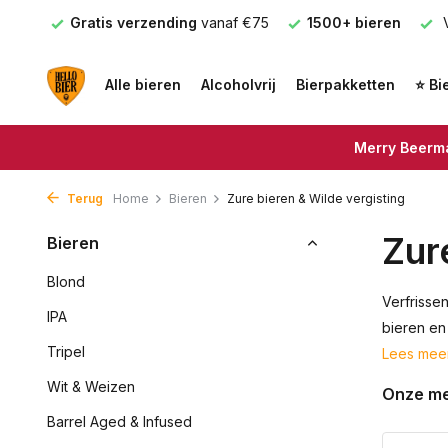
 €75
1500+ bieren
Voor 16.00u besteld =
Vandaag ve
Alle bieren
Alcoholvrij
Bierpakketten
⭐ Bi
Merry Beerma
Terug
Home
Bieren
Zure bieren & Wilde vergisting
Zur
Bieren
Blond
Verfrisse
IPA
bieren en
Tripel
Lees mee
Wit & Weizen
Onze m
Barrel Aged & Infused