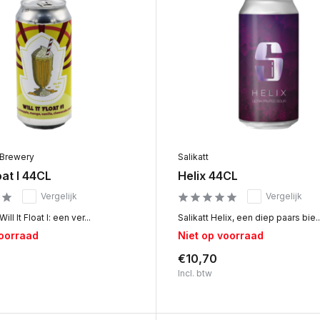
 Brewery
Salikatt
loat I 44CL
Helix 44CL
Vergelijk
Vergelijk
ll It Float I: een ver...
Salikatt Helix, een diep paars bie..
voorraad
Niet op voorraad
€10,70
Incl. btw