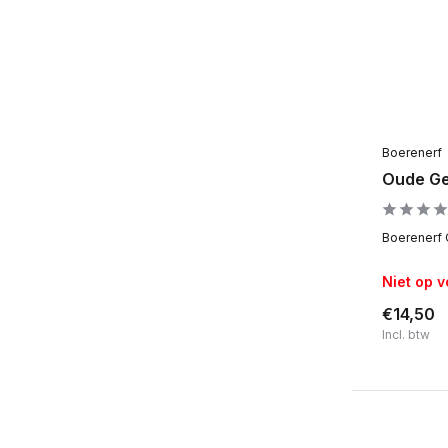
Alcohalarm tot 1%
(1)
1 tot 5% alcohol
(6)
5 tot 8% alcohol
(36)
8 tot 10% alcohol
(18)
Boerenerf
10+% alcohol
(17)
Oude Ge
Boerenerf 
Niet op 
€14,50
Incl. btw