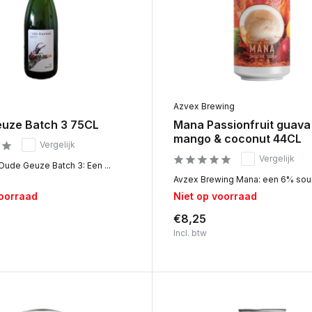
Azvex Brewing
uze Batch 3 75CL
Mana Passionfruit guava
mango & coconut 44CL
Vergelijk
Vergelijk
Oude Geuze Batch 3: Een ...
Avzex Brewing Mana: een 6% sour
voorraad
Niet op voorraad
€8,25
Incl. btw