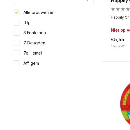
Happily 
Alle brouwerijen
Happily Che
't Ij
Niet op 
3 Fonteinen
€5,55
7 Deugden
Incl. btw
7e Hemel
Affligem
Afterthought
Alfa
Anderson's Craft Beer
Apex
Toon meer
Land