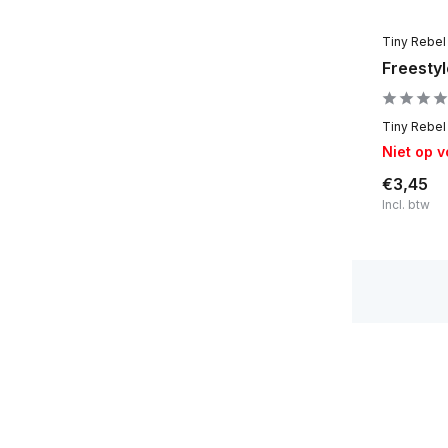
Nederland
(36)
Tiny Rebel
België
(24)
Freesty
Duitsland
(2)
Tiny Rebel 
Engeland
(1)
Niet op 
Amerika
(10)
€3,45
Spanje
(1)
Incl. btw
Denemarken
(5)
Zweden
(4)
Noorwegen
(4)
Schotland
(1)
Toon meer
Alcoholpercentage