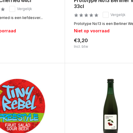
Cherried 44cl
Prototype No13 Berliner 
33cl
Vergelijk
Vergelijk
rried is een liefdesver...
Prototype No13 is een Berliner Wei
voorraad
Niet op voorraad
€3,20
Incl. btw