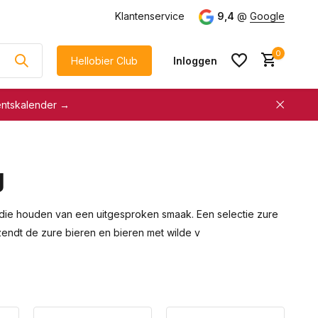
Klantenservice
9,4
@
Google
0
Hellobier Club
Inloggen
entskalender →
korting
€5 kassakorting
sneller afrekenen
g
Account aanmaken &
Account aanmaken &
spaar automatisch voor
spaar automatisch voor
korting
s die houden van een uitgesproken smaak. Een selectie zure
korting
rzendt de zure bieren en bieren met wilde v