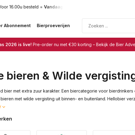
rzonden
Gratis verzending
vanaf €75
er Abonnement
Bierproeverijen
s 2026 is live!
Pre-order nu met €30 korting – Bekijk de Bier Adv
e bieren & Wilde vergistin
nd bier met extra zuur karakter. Een biercategorie voor bierdrinker
 bieren met wilde vergisting uit binnen- en buitenland. Hellobier ve
r
erken