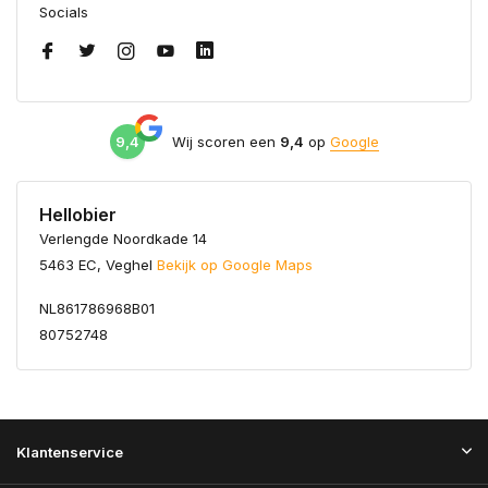
Socials
9,4
Wij scoren een
9,4
op
Google
Hellobier
Verlengde Noordkade 14
5463 EC, Veghel
Bekijk op Google Maps
NL861786968B01
80752748
Klantenservice