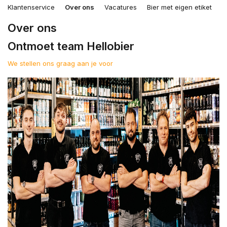
Klantenservice
Over ons
Vacatures
Bier met eigen etiket
B
Over ons
Ontmoet team Hellobier
We stellen ons graag aan je voor