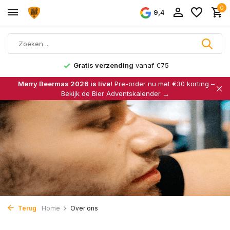
0
9,4
1500+ bieren
Merry Beermas 2026 is live!
Pre-order nu met €30 korting –
Bekijk de Bier Adventskalender →
Terug
Home
Over ons