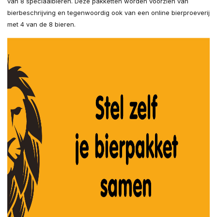
van 8 speciaalbieren. Deze pakketten worden voorzien van
bierbeschrijving en tegenwoordig ook van een online bierproeverij
met 4 van de 8 bieren.