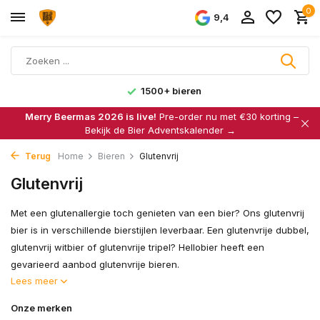
0
9,4
1500+ bieren
Merry Beermas 2026 is live!
Pre-order nu met €30 korting –
Bekijk de Bier Adventskalender →
Terug
Home
Bieren
Glutenvrij
Glutenvrij
Met een glutenallergie toch genieten van een bier? Ons glutenvrij
bier is in verschillende bierstijlen leverbaar. Een glutenvrije dubbel,
glutenvrij witbier of glutenvrije tripel? Hellobier heeft een
gevarieerd aanbod glutenvrije bieren.
Lees meer
Onze merken