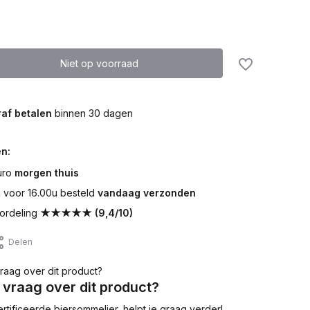
Niet op voorraad
af betalen
binnen 30 dagen
n:
uro
morgen thuis
voor 16.00u besteld
vandaag verzonden
ordeling
★★★★★ (9,4/10)
Delen
 vraag over dit product?
tificeerde biersommelier, helpt je graag verder!