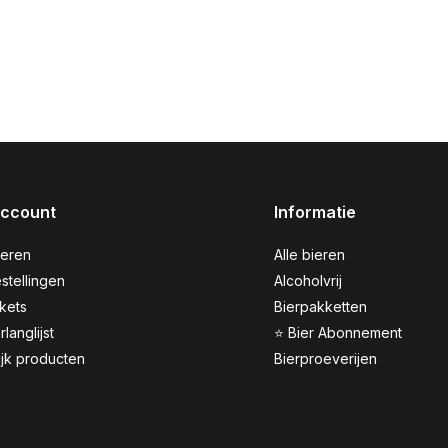
account
Informatie
reren
Alle bieren
stellingen
Alcoholvrij
ckets
Bierpakketten
rlanglijst
⭐ Bier Abonnement
ijk producten
Bierproeverijen