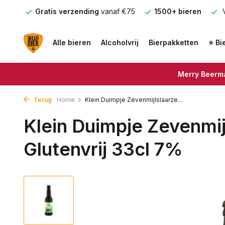
nden
Gratis verzending
vanaf €75
1500+ bieren
V
Alle bieren
Alcoholvrij
Bierpakketten
⭐ Bi
Merry Beerma
Terug
Home
Klein Duimpje Zevenmijlslaarze...
Klein Duimpje Zevenmij
Glutenvrij 33cl 7%