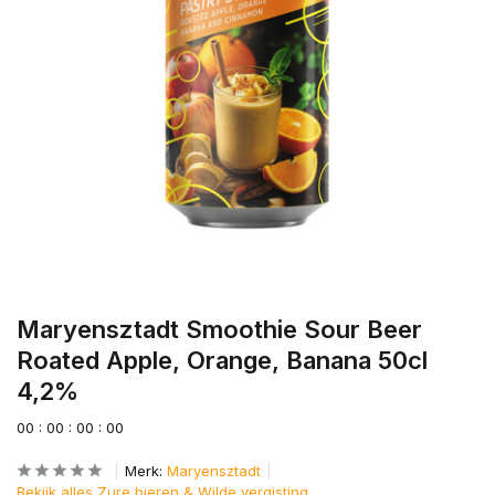
Maryensztadt Smoothie Sour Beer
Roated Apple, Orange, Banana 50cl
4,2%
0
0
:
0
0
:
0
0
:
0
0
Merk:
Maryensztadt
Bekijk alles Zure bieren & Wilde vergisting