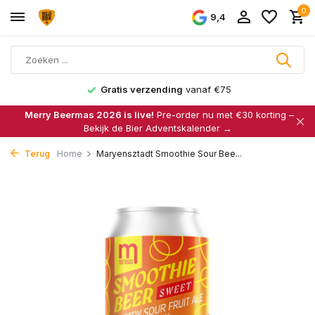
0
9,4
Gratis verzending
vanaf €75
Merry Beermas 2026 is live!
Pre-order nu met €30 korting –
Bekijk de Bier Adventskalender →
Terug
Home
Maryensztadt Smoothie Sour Bee...