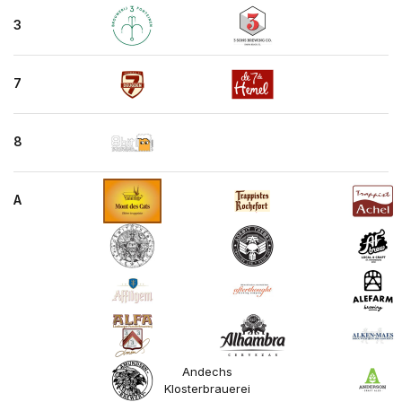
3
7
8
A
Andechs
Klosterbrauerei