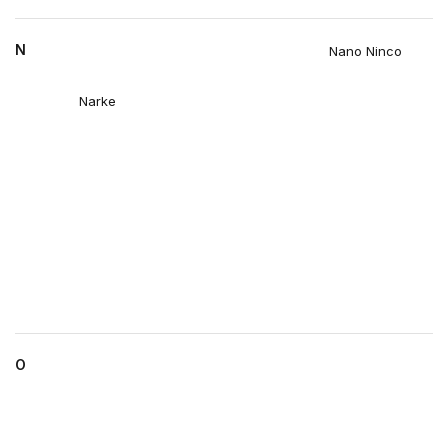
N
Nano Ninco
Narke
O