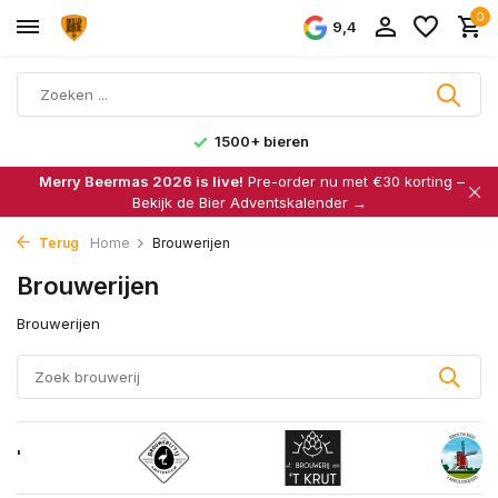
0
9,4
1500+ bieren
Merry Beermas 2026 is live!
Pre-order nu met €30 korting –
Bekijk de Bier Adventskalender →
Terug
Home
Brouwerijen
Brouwerijen
Brouwerijen
'