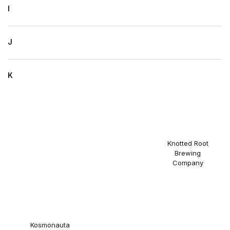
I
J
K
Knotted Root
Brewing
Company
Kosmonauta