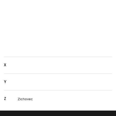
X
Y
Z
Zichovec