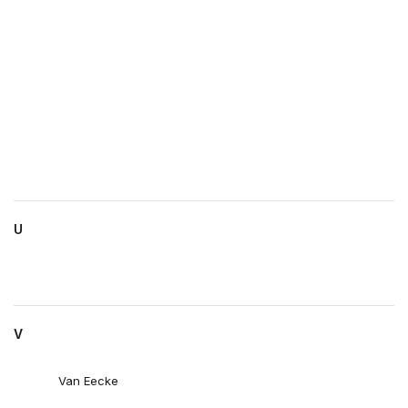
U
V
Van Eecke