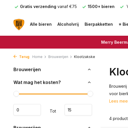
nden
Gratis verzending
vanaf €75
1500+ bieren
V
Alle bieren
Alcoholvrij
Bierpakketten
⭐ Bi
Merry Beerma
Terug
Home
Brouwerijen
Klootzakske
Klo
Brouwerijen
Wat mag het kosten?
Brouwerij
voor bier
Lees mee
Tot
4 produc
Brouwerijen