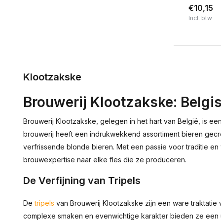
€10,15
Incl. btw
Klootzakske
Brouwerij Klootzakske: Belgis
Brouwerij Klootzakske, gelegen in het hart van België, is e
brouwerij heeft een indrukwekkend assortiment bieren gecreë
verfrissende blonde bieren. Met een passie voor traditie 
brouwexpertise naar elke fles die ze produceren.
De Verfijning van Tripels
De
tripels
van Brouwerij Klootzakske zijn een ware traktat
complexe smaken en evenwichtige karakter bieden ze een uni