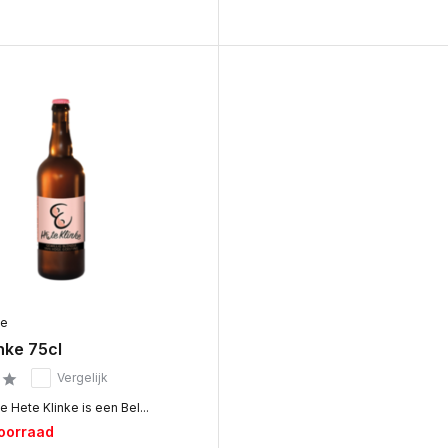
ke
nke 75cl
Vergelijk
 Hete Klinke is een Bel...
voorraad