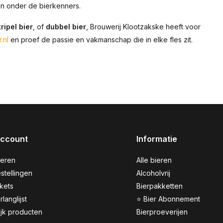
n onder de bierkenners.
tripel bier
, of
dubbel bier
, Brouwerij Klootzakske heeft voor
.nl
en proef de passie en vakmanschap die in elke fles zit.
account
Informatie
reren
Alle bieren
stellingen
Alcoholvrij
ckets
Bierpakketten
rlanglijst
⭐ Bier Abonnement
ijk producten
Bierproeverijen