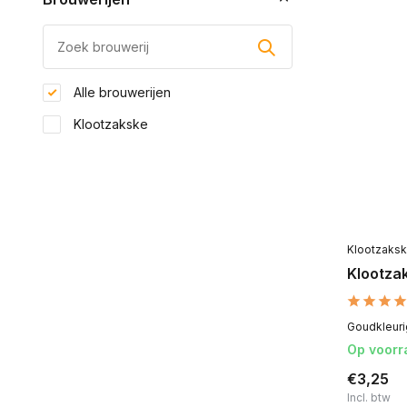
Alle brouwerijen
Klootzakske
Klootzaks
Klootzak
Goudkleurig
Op voorr
€3,25
Incl. btw