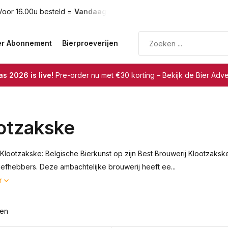
oor 16.00u besteld =
Vandaag verzonden
Gratis verzendin
er Abonnement
Bierproeverijen
s 2026 is live!
Pre-order nu met €30 korting – Bekijk de Bier Adv
otzakske
 Klootzakske: Belgische Bierkunst op zijn Best Brouwerij Klootzakske
liefhebbers. Deze ambachtelijke brouwerij heeft ee...
r
ten