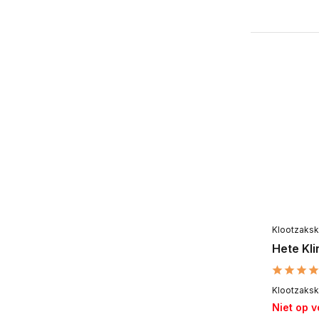
Klootzaks
Hete Kli
Klootzakske
Niet op 