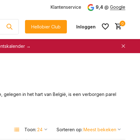
g
vanaf €75
Klantenservice
9,4
@
Google
0
Hellobier Club
Inloggen
entskalender →
korting
€5 kassakorting
sneller afrekenen
Account aanmaken &
Account aanmaken &
spaar automatisch voor
spaar automatisch voor
korting
, gelegen in het hart van België, is een verborgen parel
korting
Toon:
Sorteren op: