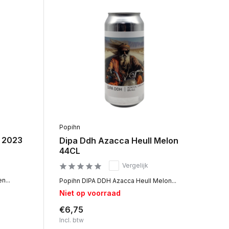
Popihn
e 2023
Dipa Ddh Azacca Heull Melon
44CL
Vergelijk
n...
Popihn DIPA DDH Azacca Heull Melon...
Niet op voorraad
€6,75
Incl. btw