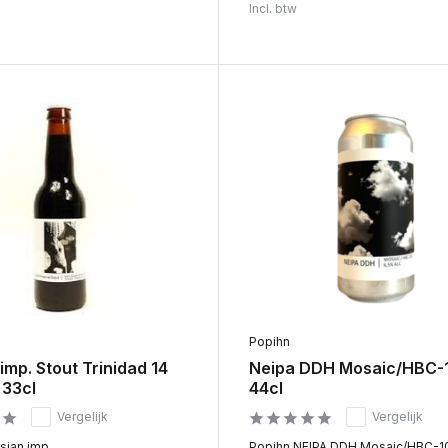
Incl. btw
Popihn
imp. Stout Trinidad 14
Neipa DDH Mosaic/HBC-
 33cl
44cl
Vergelijk
Vergelijk
ian imp......
Popihn NEIPA DDH Mosaic/HBC-101