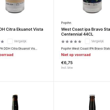
Popihn
DH Citra Ekuanot Vista
West Coast ipa Bravo St
Centennial 44CL
Vergelijk
Vergelijk
A DDH Citra Ekuanot Vis...
Popihn West Coast IPA Bravo Statu
voorraad
Niet op voorraad
€6,75
Incl. btw