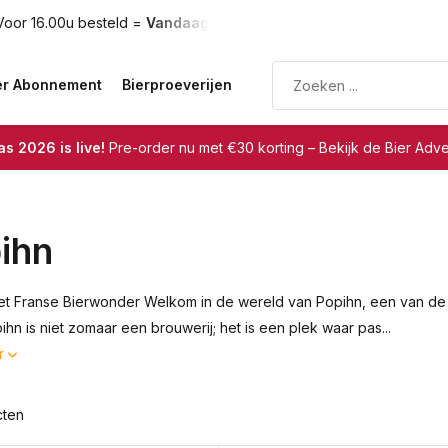
rzonden
Gratis verzending
vanaf €75
er Abonnement
Bierproeverijen
s 2026 is live!
Pre-order nu met €30 korting – Bekijk de Bier Adv
ihn
et Franse Bierwonder Welkom in de wereld van Popihn, een van de 
ihn is niet zomaar een brouwerij; het is een plek waar pas...
r
cten