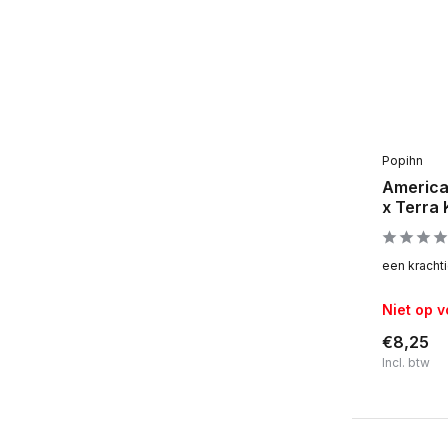
Popihn
America
x Terra
een krachti
Niet op 
€8,25
Incl. btw