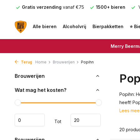
 €75
1500+ bieren
Voor 16.00u besteld =
Vandaag ve
Alle bieren
Alcoholvrij
Bierpakketten
⭐ Bi
Merry Beerma
Terug
Home
Brouwerijen
Popihn
Pop
Brouwerijen
Wat mag het kosten?
Popihn: H
heeft! Pop
Lees mee
Tot
20 produ
Brouwerijen