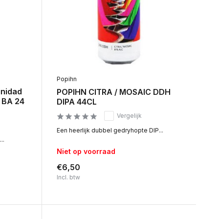
Popihn
inidad
POPIHN CITRA / MOSAIC DDH
 BA 24
DIPA 44CL
Vergelijk
Een heerlijk dubbel gedryhopte DIP...
..
Niet op voorraad
€6,50
Incl. btw