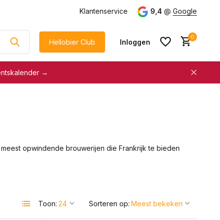
Klantenservice
9,4
@
Google
0
Hellobier Club
Inloggen
entskalender →
korting
€5 kassakorting
sneller afrekenen
Account aanmaken &
Account aanmaken &
spaar automatisch voor
spaar automatisch voor
korting
meest opwindende brouwerijen die Frankrijk te bieden
korting
Toon:
Sorteren op: