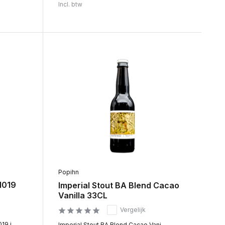
Incl. btw
Popihn
1019
Imperial Stout BA Blend Cacao
Vanilla 33CL
Vergelijk
9 i...
Imperial Stout BA Blend Cacao Vani...