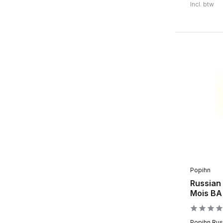
Incl. btw
Popihn
Russian 
Mois BA
Popihn Russ