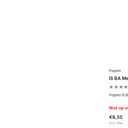
Popihn
IS BA Me
Popihn IS B
Niet op 
€8,55
Incl. btw