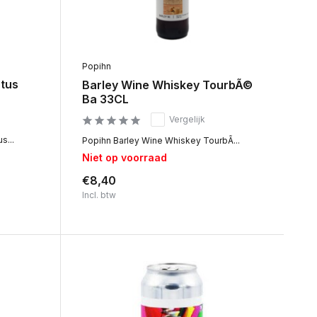
Popihn
atus
Barley Wine Whiskey TourbÃ©
Ba 33CL
Vergelijk
s...
Popihn Barley Wine Whiskey TourbÃ...
Niet op voorraad
€8,40
Incl. btw