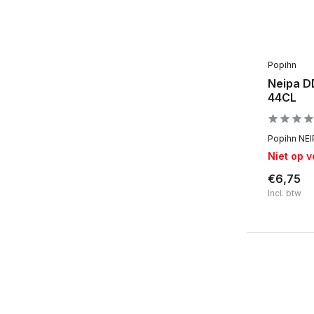
Popihn
Neipa D
44CL
Popihn NEIP
Niet op 
€6,75
Incl. btw