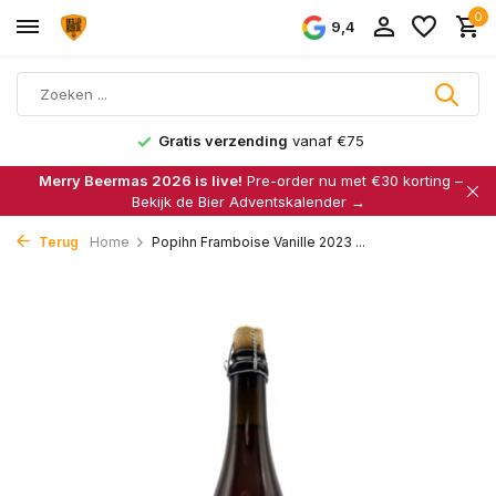
0
9,4
Gratis verzending
vanaf €75
Merry Beermas 2026 is live!
Pre-order nu met €30 korting –
Bekijk de Bier Adventskalender →
Terug
Home
Popihn Framboise Vanille 2023 ...