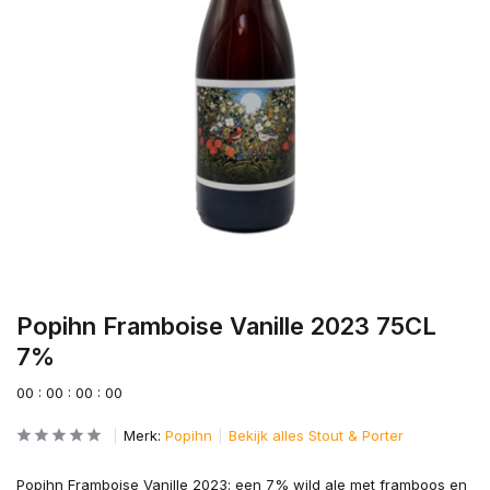
Popihn Framboise Vanille 2023 75CL
7%
0
0
:
0
0
:
0
0
:
0
0
Merk:
Popihn
Bekijk alles Stout & Porter
Popihn Framboise Vanille 2023: een 7% wild ale met framboos en