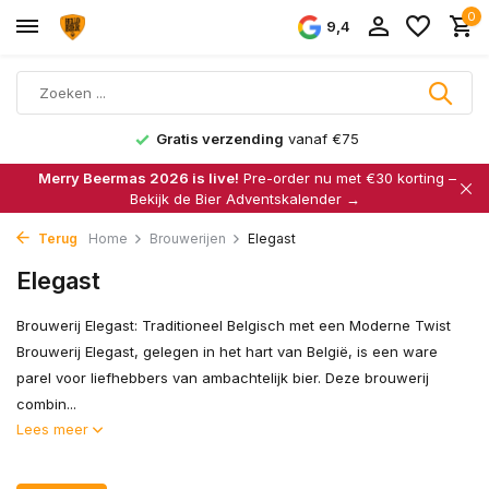
0
9,4
Gratis verzending
vanaf €75
Merry Beermas 2026 is live!
Pre-order nu met €30 korting –
Bekijk de Bier Adventskalender →
Terug
Home
Brouwerijen
Elegast
Elegast
Brouwerij Elegast: Traditioneel Belgisch met een Moderne Twist
Brouwerij Elegast, gelegen in het hart van België, is een ware
parel voor liefhebbers van ambachtelijk bier. Deze brouwerij
combin...
Lees meer