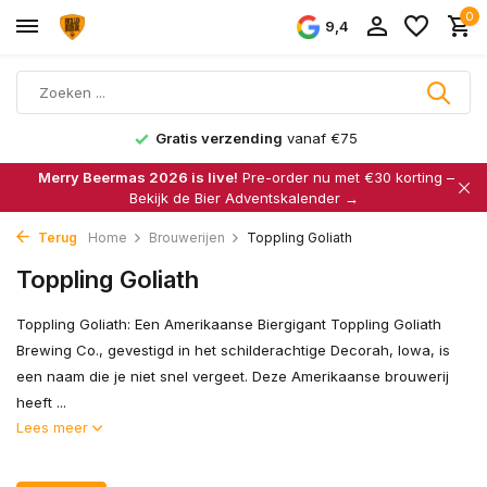
0
9,4
Gratis verzending
vanaf €75
Merry Beermas 2026 is live!
Pre-order nu met €30 korting –
Bekijk de Bier Adventskalender →
Terug
Home
Brouwerijen
Toppling Goliath
Toppling Goliath
Toppling Goliath: Een Amerikaanse Biergigant Toppling Goliath
Brewing Co., gevestigd in het schilderachtige Decorah, Iowa, is
een naam die je niet snel vergeet. Deze Amerikaanse brouwerij
heeft ...
Lees meer