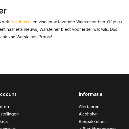
er
Bezoek
Hellobier.nl
en vind jouw favoriete Warsteiner bier. Of je nu
naar iets nieuws, Warsteiner biedt voor ieder wat wils. Dus
maak van Warsteiner. Proost!
account
Informatie
reren
Alle bieren
stellingen
Alcoholvrij
ckets
Bierpakketten
rlanglijst
⭐ Bier Abonnement