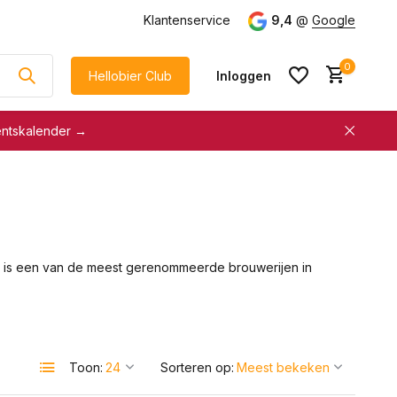
g
vanaf €75
Klantenservice
9,4
@
Google
0
Hellobier Club
Inloggen
entskalender →
korting
€5 kassakorting
sneller afrekenen
Account aanmaken &
Account aanmaken &
spaar automatisch voor
spaar automatisch voor
korting
753, is een van de meest gerenommeerde brouwerijen in
korting
Toon:
Sorteren op: