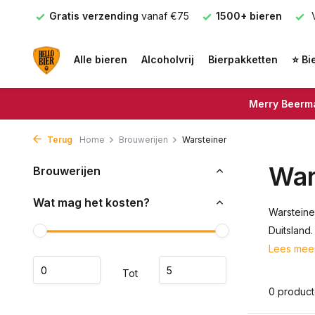
nden
Gratis verzending
vanaf €75
1500+ bieren
V
Alle bieren
Alcoholvrij
Bierpakketten
⭐ Bi
Merry Beerma
Terug
Home
Brouwerijen
Warsteiner
War
Brouwerijen
Wat mag het kosten?
Warsteine
Duitsland
Lees mee
Tot
0 produc