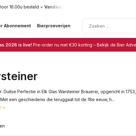
oor 16.00u besteld =
Vandaag verzonden
Gratis verzendin
er Abonnement
Bierproeverijen
s 2026 is live!
Pre-order nu met €30 korting – Bekijk de Bier Adv
steiner
r: Duitse Perfectie in Elk Glas Warsteiner Brauerei, opgericht in 1
. Met een geschiedenis die teruggaat tot de 18e eeuw, h...
r
ten