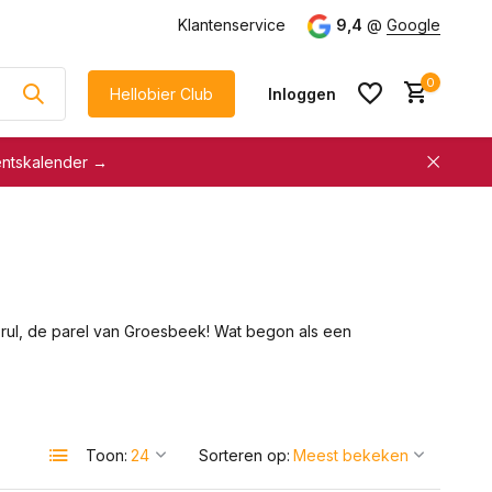
g
vanaf €75
Klantenservice
9,4
@
Google
0
Hellobier Club
Inloggen
entskalender →
korting
€5 kassakorting
sneller afrekenen
Account aanmaken &
Account aanmaken &
spaar automatisch voor
spaar automatisch voor
korting
Drul, de parel van Groesbeek! Wat begon als een
korting
Toon:
Sorteren op: