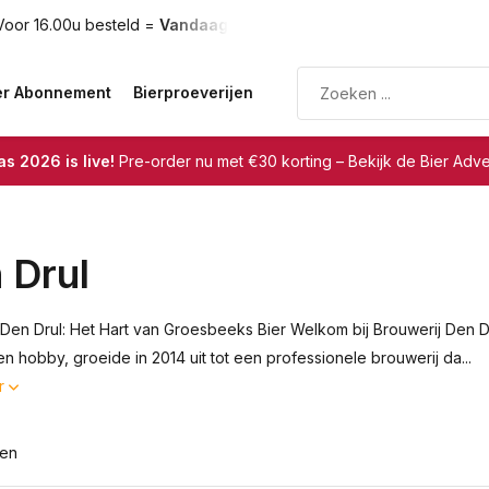
oor 16.00u besteld =
Vandaag verzonden
Gratis verzendin
er Abonnement
Bierproeverijen
s 2026 is live!
Pre-order nu met €30 korting – Bekijk de Bier Adv
 Drul
 Den Drul: Het Hart van Groesbeeks Bier Welkom bij Brouwerij Den 
n hobby, groeide in 2014 uit tot een professionele brouwerij da...
r
ten