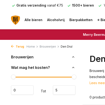
nden
Gratis verzending
vanaf €75
1500+ bieren
V
Alle bieren
Alcoholvrij
Bierpakketten
⭐ Bi
Merry Beerma
Terug
Home
Brouwerijen
Den Drul
Den
Brouwerijen
Wat mag het kosten?
Brouwerij
bescheide
Lees mee
Tot
0 produc