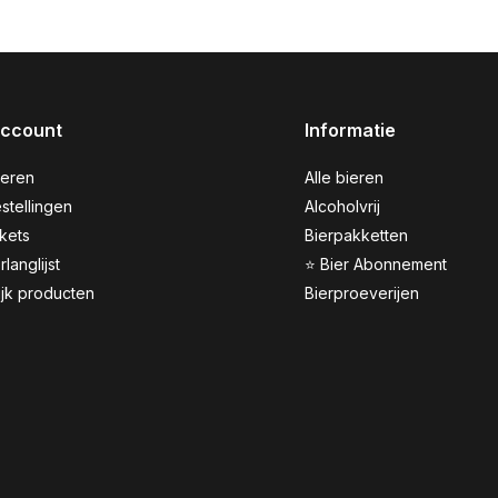
account
Informatie
reren
Alle bieren
stellingen
Alcoholvrij
ckets
Bierpakketten
rlanglijst
⭐ Bier Abonnement
ijk producten
Bierproeverijen