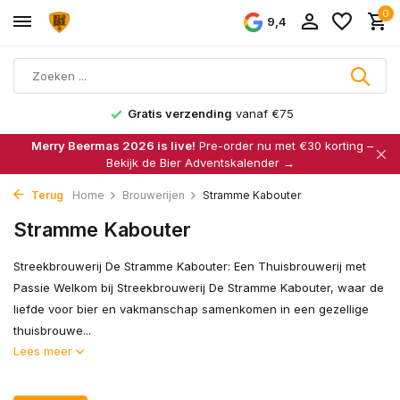
0
9,4
Gratis verzending
vanaf €75
Merry Beermas 2026 is live!
Pre-order nu met €30 korting –
Bekijk de Bier Adventskalender →
Terug
Home
Brouwerijen
Stramme Kabouter
Stramme Kabouter
Streekbrouwerij De Stramme Kabouter: Een Thuisbrouwerij met
Passie Welkom bij Streekbrouwerij De Stramme Kabouter, waar de
liefde voor bier en vakmanschap samenkomen in een gezellige
thuisbrouwe...
Lees meer