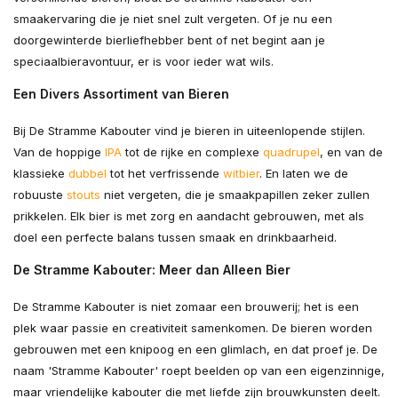
smaakervaring die je niet snel zult vergeten. Of je nu een
doorgewinterde bierliefhebber bent of net begint aan je
speciaalbieravontuur, er is voor ieder wat wils.
Een Divers Assortiment van Bieren
Bij De Stramme Kabouter vind je bieren in uiteenlopende stijlen.
Van de hoppige
IPA
tot de rijke en complexe
quadrupel
, en van de
klassieke
dubbel
tot het verfrissende
witbier
. En laten we de
robuuste
stouts
niet vergeten, die je smaakpapillen zeker zullen
prikkelen. Elk bier is met zorg en aandacht gebrouwen, met als
doel een perfecte balans tussen smaak en drinkbaarheid.
De Stramme Kabouter: Meer dan Alleen Bier
De Stramme Kabouter is niet zomaar een brouwerij; het is een
plek waar passie en creativiteit samenkomen. De bieren worden
gebrouwen met een knipoog en een glimlach, en dat proef je. De
naam 'Stramme Kabouter' roept beelden op van een eigenzinnige,
maar vriendelijke kabouter die met liefde zijn brouwkunsten deelt.