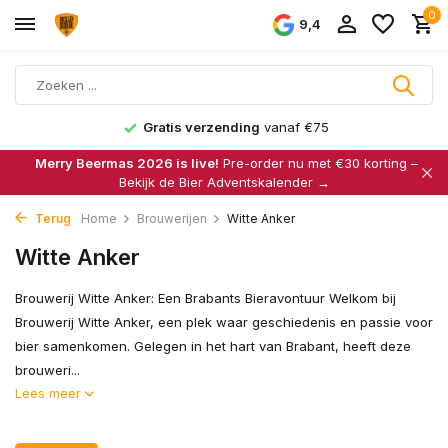
0
9,4
Gratis verzending
vanaf €75
Merry Beermas 2026 is live!
Pre-order nu met €30 korting –
Bekijk de Bier Adventskalender →
Terug
Home
Brouwerijen
Witte Anker
Witte Anker
Brouwerij Witte Anker: Een Brabants Bieravontuur Welkom bij
Brouwerij Witte Anker, een plek waar geschiedenis en passie voor
bier samenkomen. Gelegen in het hart van Brabant, heeft deze
brouweri...
Lees meer