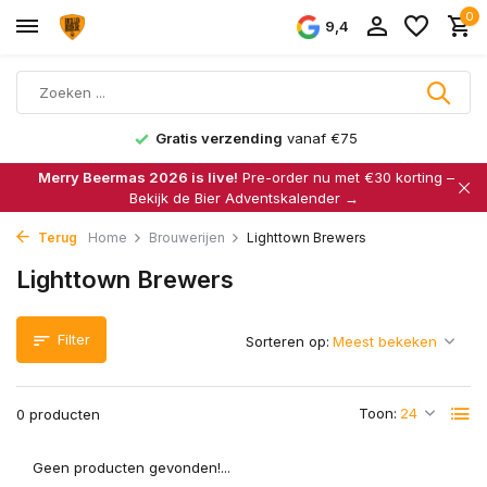
0
9,4
Gratis verzending
vanaf €75
Merry Beermas 2026 is live!
Pre-order nu met €30 korting –
Bekijk de Bier Adventskalender →
Terug
Home
Brouwerijen
Lighttown Brewers
Lighttown Brewers
Filter
Sorteren op:
Toon:
0 producten
Geen producten gevonden!...