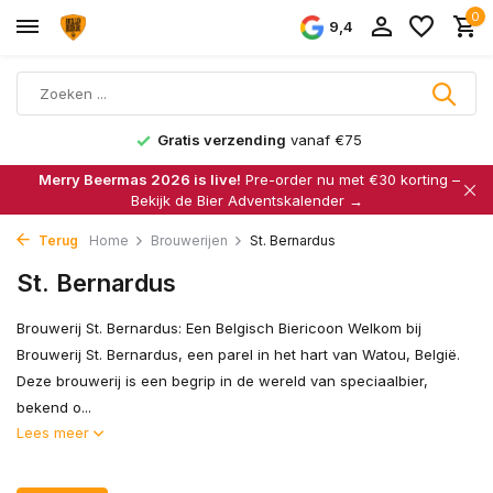
0
9,4
Gratis verzending
vanaf €75
Merry Beermas 2026 is live!
Pre-order nu met €30 korting –
Bekijk de Bier Adventskalender →
Terug
Home
Brouwerijen
St. Bernardus
St. Bernardus
Brouwerij St. Bernardus: Een Belgisch Biericoon Welkom bij
Brouwerij St. Bernardus, een parel in het hart van Watou, België.
Deze brouwerij is een begrip in de wereld van speciaalbier,
bekend o...
Lees meer