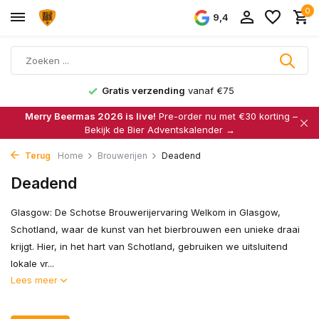
0
9,4
Gratis verzending
vanaf €75
Merry Beermas 2026 is live!
Pre-order nu met €30 korting –
Bekijk de Bier Adventskalender →
Terug
Home
Brouwerijen
Deadend
Deadend
Glasgow: De Schotse Brouwerijervaring Welkom in Glasgow,
Schotland, waar de kunst van het bierbrouwen een unieke draai
krijgt. Hier, in het hart van Schotland, gebruiken we uitsluitend
lokale vr...
Lees meer