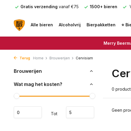
nden
Gratis verzending
vanaf €75
1500+ bieren
V
Alle bieren
Alcoholvrij
Bierpakketten
⭐ Bi
Merry Beerma
Terug
Home
Brouwerijen
Cervisiam
Cer
Brouwerijen
Wat mag het kosten?
0 produc
Geen prod
Tot