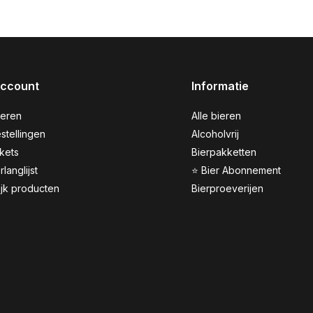
account
Informatie
reren
Alle bieren
stellingen
Alcoholvrij
ckets
Bierpakketten
rlanglijst
⭐ Bier Abonnement
ijk producten
Bierproeverijen