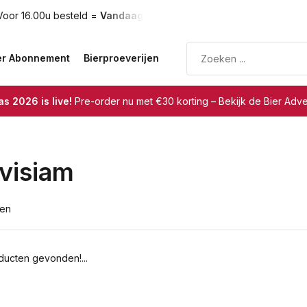
oor 16.00u besteld =
Vandaag verzonden
Gratis verzendin
er Abonnement
Bierproeverijen
s 2026 is live!
Pre-order nu met €30 korting – Bekijk de Bier Adv
visiam
ten
ucten gevonden!...