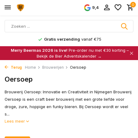
0
9,4
Gratis verzending
vanaf €75
Merry Beermas 2026 is live!
Pre-order nu met €30 korting –
Bekijk de Bier Adventskalender →
Terug
Home
Brouwerijen
Oersoep
Oersoep
Brouwerij Oersoep: Innovatie en Creativiteit in Nijmegen Brouwerij
Oersoep is een craft beer brouwerij met een grote liefde voor
droge, zure, hoppige en funky bieren. Bij Oersoep wordt er veel
s...
Lees meer