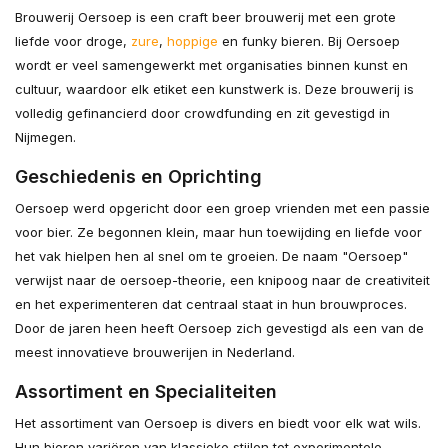
Brouwerij Oersoep is een craft beer brouwerij met een grote
liefde voor droge,
zure
,
hoppige
en funky bieren. Bij Oersoep
wordt er veel samengewerkt met organisaties binnen kunst en
cultuur, waardoor elk etiket een kunstwerk is. Deze brouwerij is
volledig gefinancierd door crowdfunding en zit gevestigd in
Nijmegen.
Geschiedenis en Oprichting
Oersoep werd opgericht door een groep vrienden met een passie
voor bier. Ze begonnen klein, maar hun toewijding en liefde voor
het vak hielpen hen al snel om te groeien. De naam "Oersoep"
verwijst naar de oersoep-theorie, een knipoog naar de creativiteit
en het experimenteren dat centraal staat in hun brouwproces.
Door de jaren heen heeft Oersoep zich gevestigd als een van de
meest innovatieve brouwerijen in Nederland.
Assortiment en Specialiteiten
Het assortiment van Oersoep is divers en biedt voor elk wat wils.
Hun bieren variëren van klassieke stijlen tot experimentele