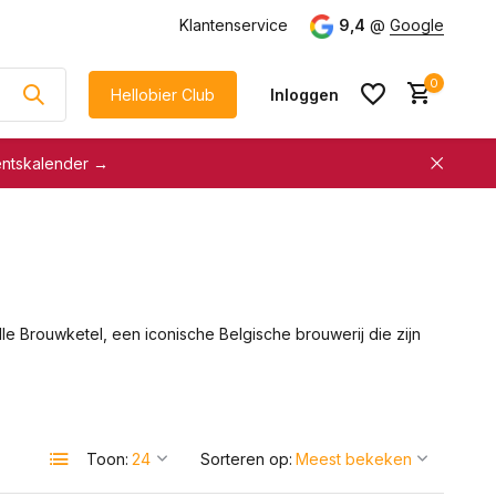
g
vanaf €75
Klantenservice
9,4
@
Google
0
Hellobier Club
Inloggen
entskalender →
korting
€5 kassakorting
sneller afrekenen
Account aanmaken &
Account aanmaken &
spaar automatisch voor
spaar automatisch voor
korting
le Brouwketel, een iconische Belgische brouwerij die zijn
korting
Toon:
Sorteren op: