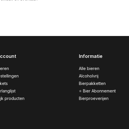
account
Informatie
reren
Alle bieren
stellingen
Alcoholvrij
ckets
Bierpakketten
rlanglijst
⭐ Bier Abonnement
ijk producten
Bierproeverijen