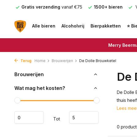
nden
Gratis verzending
vanaf €75
1500+ bieren
V
Alle bieren
Alcoholvrij
Bierpakketten
⭐ Bi
Merry Beerma
Terug
Home
Brouwerijen
De Dolle Brouwketel
De 
Brouwerijen
Wat mag het kosten?
De Dolle 
thuis heef
Lees mee
Tot
0 produc