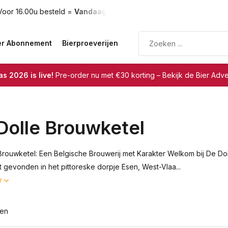
oor 16.00u besteld =
Vandaag verzonden
Gratis verzendin
er Abonnement
Bierproeverijen
s 2026 is live!
Pre-order nu met €30 korting – Bekijk de Bier Adv
Dolle Brouwketel
Brouwketel: Een Belgische Brouwerij met Karakter Welkom bij De Dol
t gevonden in het pittoreske dorpje Esen, West-Vlaa...
r
ten