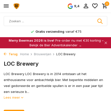
0
9,4
Gratis verzending
vanaf €75
Merry Beermas 2026 is live!
Pre-order nu met €30 korting –
Bekijk de Bier Adventskalender →
Terug
Home
Brouwerijen
LOC Brewery
LOC Brewery
LOC Brewery LOC Brewery is in 2014 ontstaan uit het
enthousiasme voor ambachtelijk bier. Met beperkte middelen en
veel gedoneerde en geritselde spullen is er in een paar jaar tijd
een serieuze b...
Lees meer