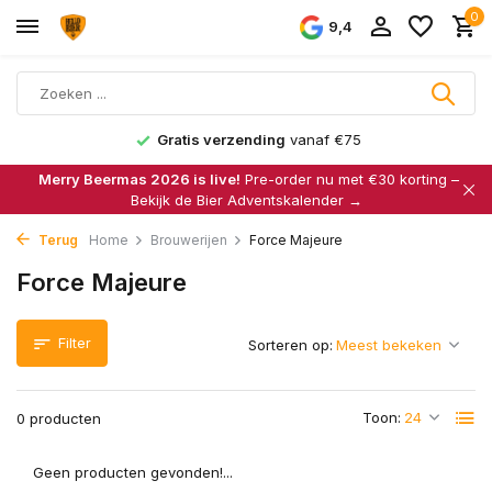
0
9,4
Gratis verzending
vanaf €75
Merry Beermas 2026 is live!
Pre-order nu met €30 korting –
Bekijk de Bier Adventskalender →
Terug
Home
Brouwerijen
Force Majeure
Force Majeure
Filter
Sorteren op:
Toon:
0 producten
Geen producten gevonden!...