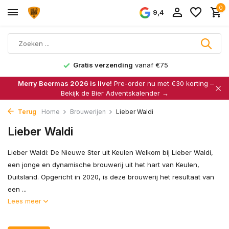
0
9,4
Gratis verzending
vanaf €75
Merry Beermas 2026 is live!
Pre-order nu met €30 korting –
Bekijk de Bier Adventskalender →
Terug
Home
Brouwerijen
Lieber Waldi
Lieber Waldi
Lieber Waldi: De Nieuwe Ster uit Keulen Welkom bij Lieber Waldi,
een jonge en dynamische brouwerij uit het hart van Keulen,
Duitsland. Opgericht in 2020, is deze brouwerij het resultaat van
een ...
Lees meer