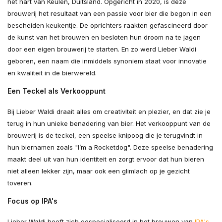
het hart van Keulen, Duitsland. Opgericht in 2020, is deze
brouwerij het resultaat van een passie voor bier die begon in een
bescheiden keukentje. De oprichters raakten gefascineerd door
de kunst van het brouwen en besloten hun droom na te jagen
door een eigen brouwerij te starten. En zo werd Lieber Waldi
geboren, een naam die inmiddels synoniem staat voor innovatie
en kwaliteit in de bierwereld.
Een Teckel als Verkooppunt
Bij Lieber Waldi draait alles om creativiteit en plezier, en dat zie je
terug in hun unieke benadering van bier. Het verkooppunt van de
brouwerij is de teckel, een speelse knipoog die je terugvindt in
hun biernamen zoals "I’m a Rocketdog". Deze speelse benadering
maakt deel uit van hun identiteit en zorgt ervoor dat hun bieren
niet alleen lekker zijn, maar ook een glimlach op je gezicht
toveren.
Focus op IPA's
Lieber Waldi heeft zich gespecialiseerd in het brouwen van
IPA's
,