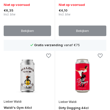
Niet op voorraad
Niet op voorraad
€6,35
€4,10
Incl. btw
Incl. btw
Bekijken
Bekijken
 €75
1500+ bieren
Lieber Waldi
Lieber Waldi
Waldi's Gym 44cl
Dirty Dogging 44cl