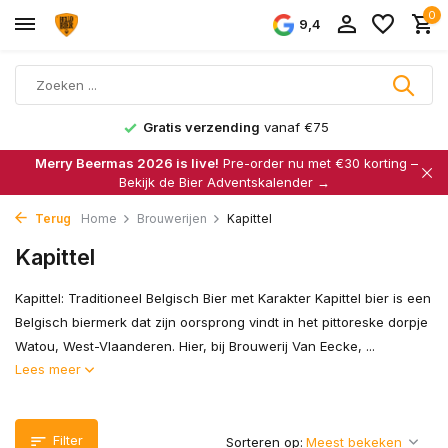
0
9,4
Gratis verzending
vanaf €75
Merry Beermas 2026 is live!
Pre-order nu met €30 korting –
Bekijk de Bier Adventskalender →
Terug
Home
Brouwerijen
Kapittel
Kapittel
Kapittel: Traditioneel Belgisch Bier met Karakter Kapittel bier is een
Belgisch biermerk dat zijn oorsprong vindt in het pittoreske dorpje
Watou, West-Vlaanderen. Hier, bij Brouwerij Van Eecke, ...
Lees meer
Filter
Sorteren op: