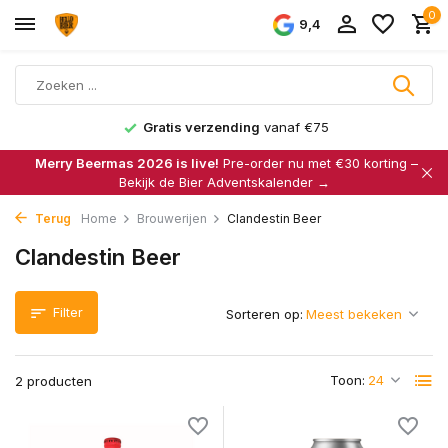
0
9,4
Gratis verzending
vanaf €75
Merry Beermas 2026 is live!
Pre-order nu met €30 korting –
Bekijk de Bier Adventskalender →
Terug
Home
Brouwerijen
Clandestin Beer
Clandestin Beer
Filter
Sorteren op:
Toon:
2 producten