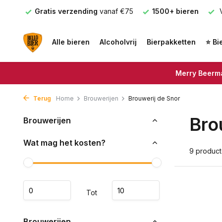
nden
Gratis verzending
vanaf €75
1500+ bieren
V
Alle bieren
Alcoholvrij
Bierpakketten
⭐ Bi
Merry Beerma
Terug
Home
Brouwerijen
Brouwerij de Snor
Bro
Brouwerijen
Wat mag het kosten?
9 produc
Tot
Brouwerijen