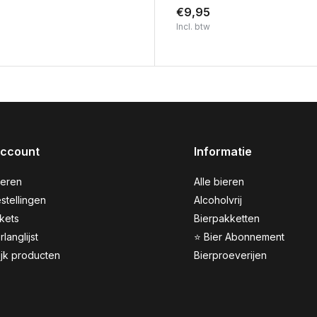
€9,95
Incl. btw
account
Informatie
reren
Alle bieren
stellingen
Alcoholvrij
ckets
Bierpakketten
rlanglijst
⭐ Bier Abonnement
ijk producten
Bierproeverijen