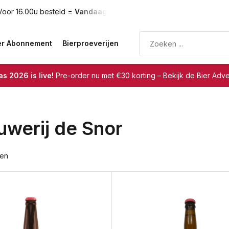
oor 16.00u besteld =
Vandaag verzonden
Gratis verzendin
er Abonnement
Bierproeverijen
s 2026 is live!
Pre-order nu met €30 korting – Bekijk de Bier Adv
uwerij de Snor
ten