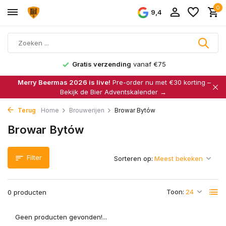
0
9,4
Gratis verzending
vanaf €75
Merry Beermas 2026 is live!
Pre-order nu met €30 korting –
Bekijk de Bier Adventskalender →
Terug
Home
Brouwerijen
Browar Bytów
Browar Bytów
Filter
Sorteren op:
Toon:
0 producten
Geen producten gevonden!...