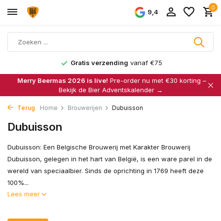
0
9,4
Gratis verzending
vanaf €75
Merry Beermas 2026 is live!
Pre-order nu met €30 korting –
Bekijk de Bier Adventskalender →
Terug
Home
Brouwerijen
Dubuisson
Dubuisson
Dubuisson: Een Belgische Brouwerij met Karakter Brouwerij
Dubuisson, gelegen in het hart van België, is een ware parel in de
wereld van speciaalbier. Sinds de oprichting in 1769 heeft deze
100%...
Lees meer