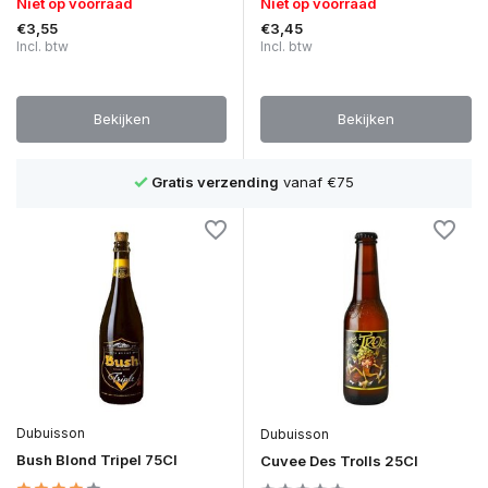
Niet op voorraad
Niet op voorraad
€3,55
€3,45
Incl. btw
Incl. btw
Bekijken
Bekijken
nding
vanaf €75
1500+ bieren
Dubuisson
Dubuisson
Bush Blond Tripel 75Cl
Cuvee Des Trolls 25Cl