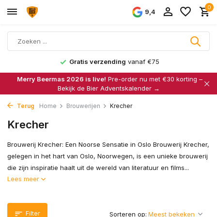
0
9,4
Gratis verzending
vanaf €75
Merry Beermas 2026 is live!
Pre-order nu met €30 korting –
Bekijk de Bier Adventskalender →
Terug
Home
Brouwerijen
Krecher
Krecher
Brouwerij Krecher: Een Noorse Sensatie in Oslo Brouwerij Krecher,
gelegen in het hart van Oslo, Noorwegen, is een unieke brouwerij
die zijn inspiratie haalt uit de wereld van literatuur en films...
Lees meer
Filter
Sorteren op: