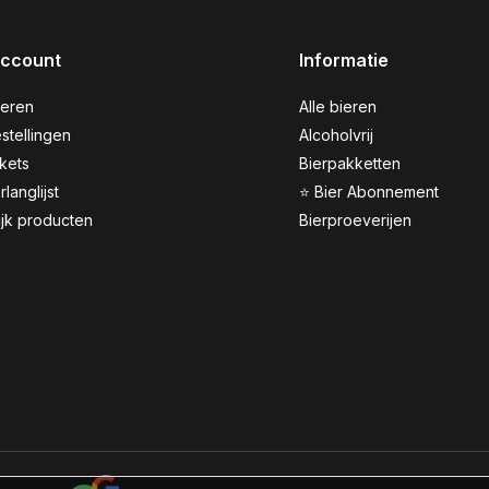
account
Informatie
reren
Alle bieren
stellingen
Alcoholvrij
ckets
Bierpakketten
rlanglijst
⭐ Bier Abonnement
ijk producten
Bierproeverijen