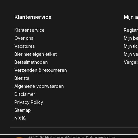
Klantenservice
Mijn 
Klantenservice
Regist
Over ons
Mijn be
Vacatures
Mijn ti
Bier met eigen etiket
Mijn ve
Betaalmethoden
Vergel
Verzenden & retourneren
Bierista
Algemene voorwaarden
Disclaimer
Privacy Policy
Sitemap
NIX18
© 2026 Hellobier Webshop & Bierwinkel in