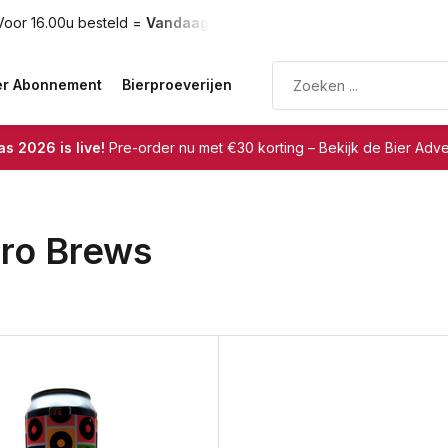
oor 16.00u besteld =
Vandaag verzonden
Gratis verzendin
er Abonnement
Bierproeverijen
s 2026 is live!
Pre-order nu met €30 korting – Bekijk de Bier Adv
ro Brews