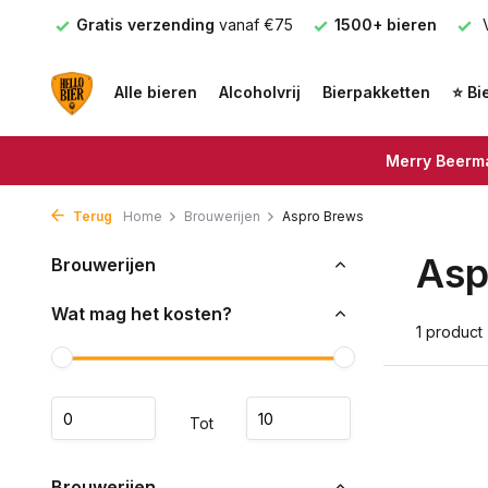
nden
Gratis verzending
vanaf €75
1500+ bieren
V
Alle bieren
Alcoholvrij
Bierpakketten
⭐ Bi
Merry Beerma
Terug
Home
Brouwerijen
Aspro Brews
Asp
Brouwerijen
Wat mag het kosten?
1 product
Tot
Brouwerijen