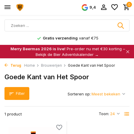
0
9,4
Gratis verzending
vanaf €75
Merry Beermas 2026 is live!
Pre-order nu met €30 korting –
Bekijk de Bier Adventskalender →
Terug
Home
Brouwerijen
Goede Kant van Het Spoor
Goede Kant van Het Spoor
Filter
Sorteren op:
Toon:
1 product