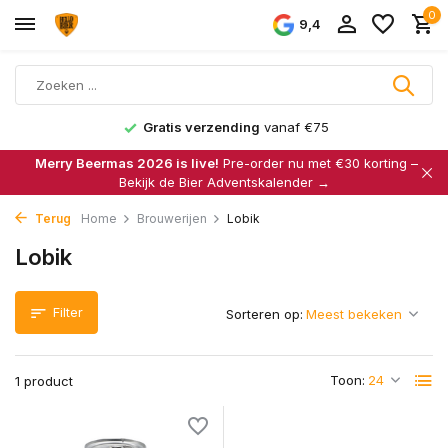
0
9,4
Gratis verzending
vanaf €75
Merry Beermas 2026 is live!
Pre-order nu met €30 korting –
Bekijk de Bier Adventskalender →
Terug
Home
Brouwerijen
Lobik
Lobik
Filter
Sorteren op:
Toon:
1 product