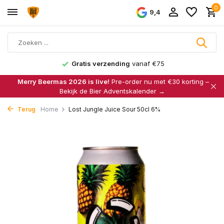
0
9,4
Gratis verzending
vanaf €75
Merry Beermas 2026 is live!
Pre-order nu met €30 korting –
Bekijk de Bier Adventskalender →
Terug
Home
Lost Jungle Juice Sour 50cl 6%