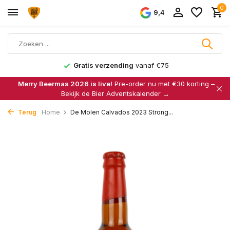
0
9,4
Gratis verzending
vanaf €75
Merry Beermas 2026 is live!
Pre-order nu met €30 korting –
Bekijk de Bier Adventskalender →
Terug
Home
De Molen Calvados 2023 Strong...