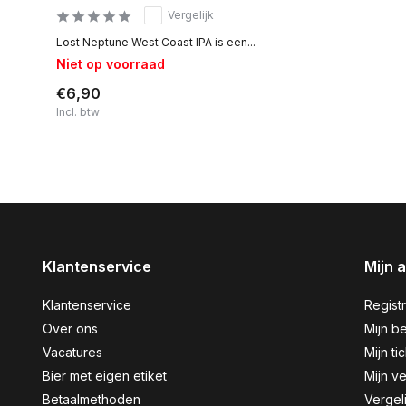
Vergelijk
Lost Neptune West Coast IPA is een...
Niet op voorraad
€6,90
Incl. btw
Klantenservice
Mijn 
Klantenservice
Regist
Over ons
Mijn be
Vacatures
Mijn ti
Bier met eigen etiket
Mijn ve
Betaalmethoden
Vergel