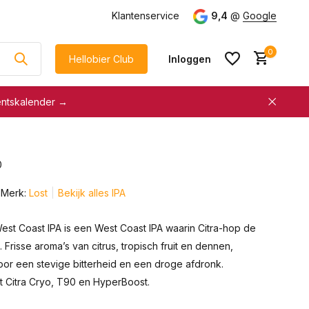
g
vanaf €75
Klantenservice
9,4
@
Google
0
Hellobier Club
Inloggen
entskalender →
korting
€5 kassakorting
sneller afrekenen
0
Account aanmaken &
Account aanmaken &
spaar automatisch voor
Merk:
Lost
Bekijk alles IPA
spaar automatisch voor
korting
korting
est Coast IPA is een West Coast IPA waarin Citra-hop de
 Frisse aroma’s van citrus, tropisch fruit en dennen,
or een stevige bitterheid en een droge afdronk.
Citra Cryo, T90 en HyperBoost.