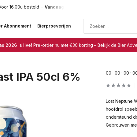
oor 16.00u besteld =
Vandaag verzonden
Gratis verzendin
er Abonnement
Bierproeverijen
s 2026 is live!
Pre-order nu met €30 korting – Bekijk de Bier Adv
st IPA 50cl 6%
0
0
:
0
0
:
0
0
:
0
Lost Neptune W
hoofdrol speelt.
ondersteund do
Gebrouwen met 