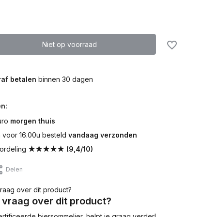
Niet op voorraad
af betalen
binnen 30 dagen
n:
uro
morgen thuis
voor 16.00u besteld
vandaag verzonden
ordeling
★★★★★ (9,4/10)
Delen
 vraag over dit product?
tificeerde biersommelier, helpt je graag verder!