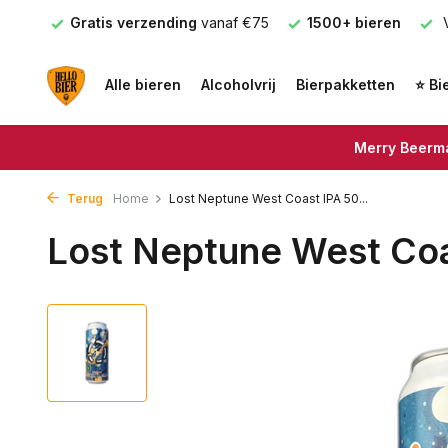
nden
Gratis verzending
vanaf €75
1500+ bieren
V
Alle bieren
Alcoholvrij
Bierpakketten
⭐ Bi
Merry Beerma
Terug
Home
Lost Neptune West Coast IPA 50...
Lost Neptune West Coa