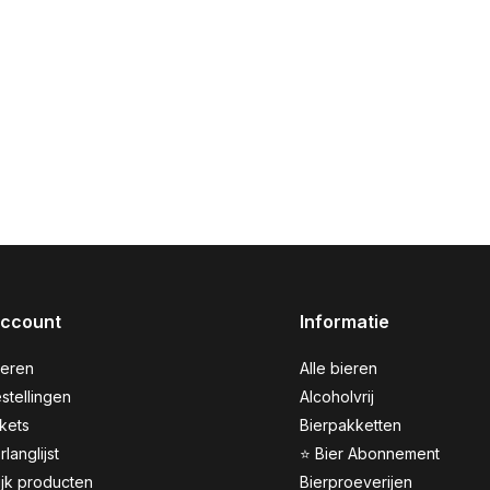
account
Informatie
reren
Alle bieren
stellingen
Alcoholvrij
ckets
Bierpakketten
rlanglijst
⭐ Bier Abonnement
ijk producten
Bierproeverijen