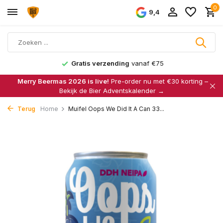
0
9,4
Gratis verzending
vanaf €75
Merry Beermas 2026 is live!
Pre-order nu met €30 korting –
Bekijk de Bier Adventskalender →
Terug
Home
Muifel Oops We Did It A Can 33...