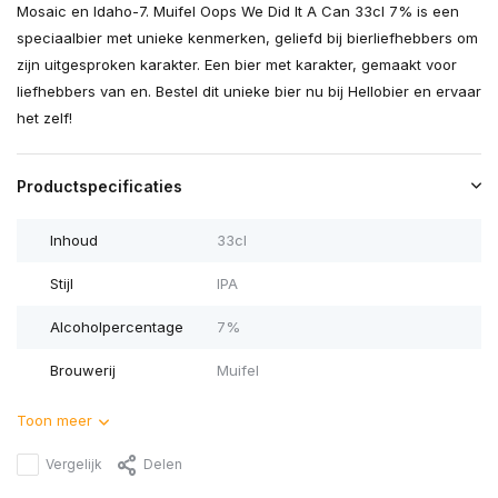
Mosaic en Idaho-7. Muifel Oops We Did It A Can 33cl 7% is een
speciaalbier met unieke kenmerken, geliefd bij bierliefhebbers om
zijn uitgesproken karakter. Een bier met karakter, gemaakt voor
liefhebbers van en. Bestel dit unieke bier nu bij Hellobier en ervaar
het zelf!
Productspecificaties
Inhoud
33cl
Stijl
IPA
Alcoholpercentage
7%
Brouwerij
Muifel
Toon meer
Vergelijk
Delen