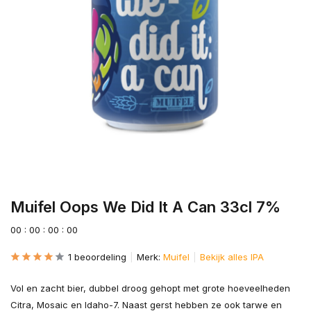
Muifel Oops We Did It A Can 33cl 7%
0
0
:
0
0
:
0
0
:
0
0
1 beoordeling
Merk:
Muifel
Bekijk alles IPA
Vol en zacht bier, dubbel droog gehopt met grote hoeveelheden
Citra, Mosaic en Idaho-7. Naast gerst hebben ze ook tarwe en