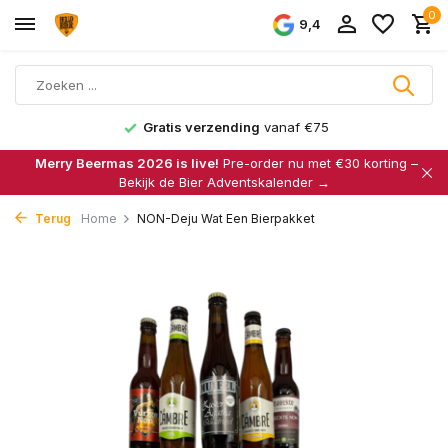
0
9,4
Gratis verzending
vanaf €75
Merry Beermas 2026 is live!
Pre-order nu met €30 korting –
Bekijk de Bier Adventskalender →
Terug
Home
NON-Deju Wat Een Bierpakket