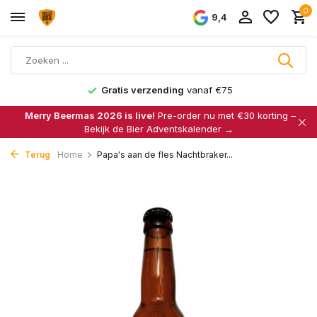
0
9,4
Gratis verzending
vanaf €75
Merry Beermas 2026 is live!
Pre-order nu met €30 korting –
Bekijk de Bier Adventskalender →
Terug
Home
Papa's aan de fles Nachtbraker...