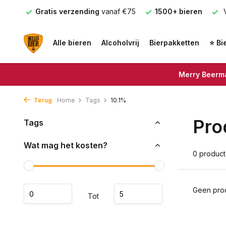
nden
Gratis verzending
vanaf €75
1500+ bieren
V
Alle bieren
Alcoholvrij
Bierpakketten
⭐ Bi
Merry Beerma
Terug
Home
Tags
10.1%
Pro
Tags
Wat mag het kosten?
0 produc
Geen prod
Tot