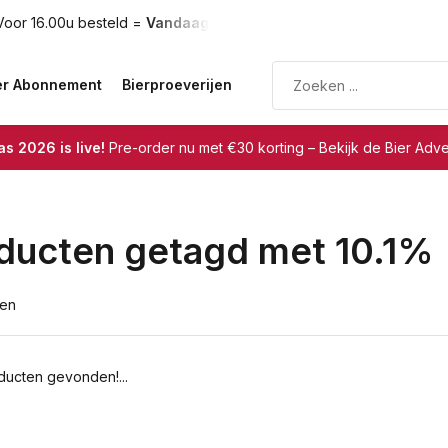
oor 16.00u besteld =
Vandaag verzonden
Gratis verzendin
er Abonnement
Bierproeverijen
s 2026 is live!
Pre-order nu met €30 korting – Bekijk de Bier Adv
ducten getagd met 10.1%
ten
ucten gevonden!...