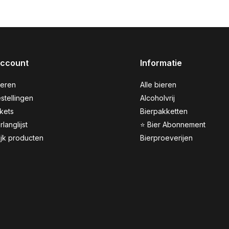
account
Informatie
reren
Alle bieren
stellingen
Alcoholvrij
ckets
Bierpakketten
rlanglijst
⭐ Bier Abonnement
ijk producten
Bierproeverijen