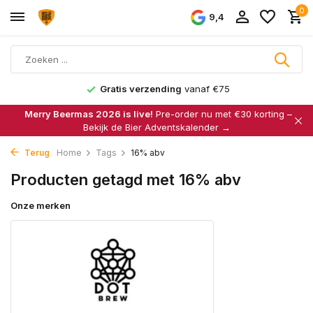
0
9,4
Gratis verzending
vanaf €75
Merry Beermas 2026 is live!
Pre-order nu met €30 korting –
Bekijk de Bier Adventskalender →
Terug
Home
Tags
16% abv
Producten getagd met 16% abv
Onze merken