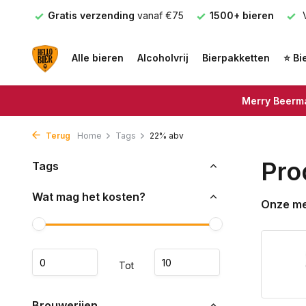
nden
Gratis verzending
vanaf €75
1500+ bieren
V
Alle bieren
Alcoholvrij
Bierpakketten
⭐ Bi
Merry Beerma
Terug
Home
Tags
22% abv
Pro
Tags
Wat mag het kosten?
Onze m
Tot
Brouwerijen