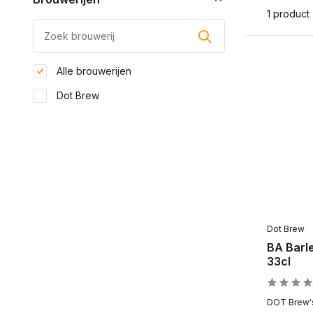
1 product
Alle brouwerijen
Dot Brew
Dot Brew
BA Barl
33cl
DOT Brew's