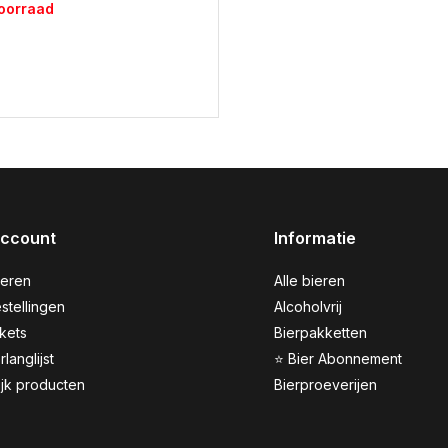
voorraad
account
Informatie
reren
Alle bieren
stellingen
Alcoholvrij
ckets
Bierpakketten
rlanglijst
⭐ Bier Abonnement
ijk producten
Bierproeverijen