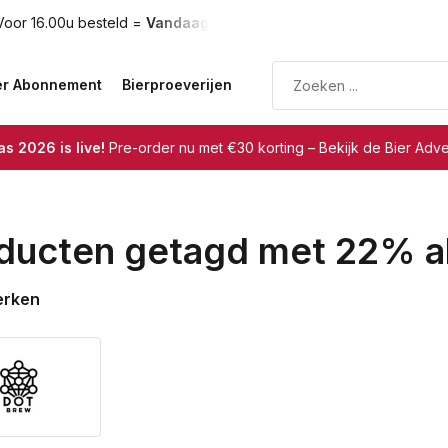
oor 16.00u besteld =
Vandaag verzonden
Gratis verzendin
er Abonnement
Bierproeverijen
s 2026 is live!
Pre-order nu met €30 korting – Bekijk de Bier Adv
ducten getagd met 22% a
erken