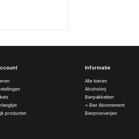
account
Informatie
reren
Alle bieren
stellingen
Alcoholvrij
ckets
Bierpakketten
rlanglijst
⭐ Bier Abonnement
ijk producten
Bierproeverijen