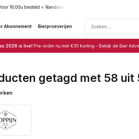
oor 16.00u besteld =
Vandaag verzonden
Gratis verzendin
er Abonnement
Bierproeverijen
s 2026 is live!
Pre-order nu met €30 korting – Bekijk de Bier Adv
ducten getagd met 58 uit 
erken