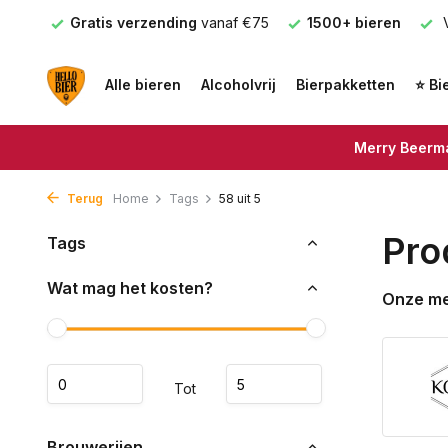
nden
Gratis verzending
vanaf €75
1500+ bieren
V
Alle bieren
Alcoholvrij
Bierpakketten
⭐ Bi
Merry Beerma
Terug
Home
Tags
58 uit 5
Pro
Tags
Wat mag het kosten?
Onze m
Tot
Brouwerijen