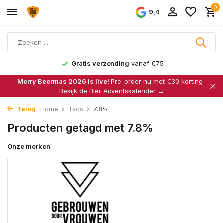
0
9,4
Gratis verzending
vanaf €75
Merry Beermas 2026 is live!
Pre-order nu met €30 korting –
Bekijk de Bier Adventskalender →
Terug
Home
Tags
7.8%
Producten getagd met 7.8%
Onze merken