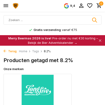
0
9,4
Gratis verzending
vanaf €75
Merry Beermas 2026 is live!
Pre-order nu met €30 korting –
Bekijk de Bier Adventskalender →
Terug
Home
Tags
8.2%
Producten getagd met 8.2%
Onze merken