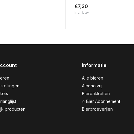
€7,30
Incl. btw
account
Informatie
reren
Alle bieren
stellingen
Alcoholvrij
ckets
Bierpakketten
rlanglijst
⭐ Bier Abonnement
ijk producten
Bierproeverijen