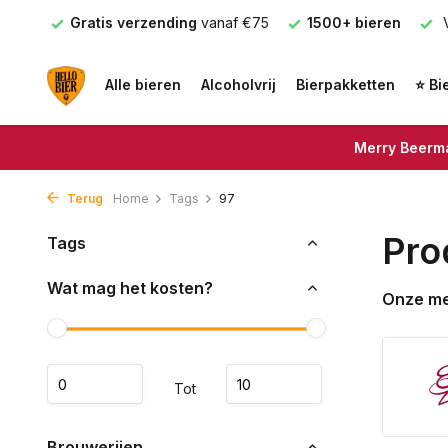
nden
Gratis verzending
vanaf €75
1500+ bieren
V
Alle bieren
Alcoholvrij
Bierpakketten
⭐ Bi
Merry Beerma
Terug
Home
Tags
97
Pro
Tags
Wat mag het kosten?
Onze m
Tot
Brouwerijen