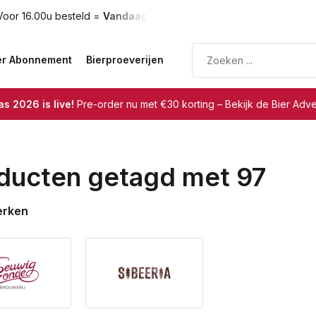
oor 16.00u besteld =
Vandaag verzonden
Gratis verzendin
er Abonnement
Bierproeverijen
s 2026 is live!
Pre-order nu met €30 korting – Bekijk de Bier Adv
ducten getagd met 97
erken