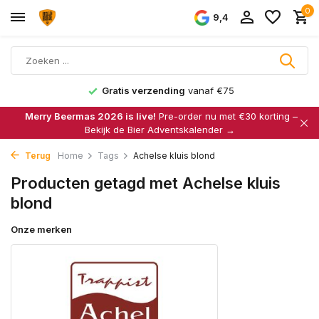
0
9,4
Gratis verzending
vanaf €75
Merry Beermas 2026 is live!
Pre-order nu met €30 korting –
Bekijk de Bier Adventskalender →
Terug
Home
Tags
Achelse kluis blond
Producten getagd met Achelse kluis
blond
Onze merken