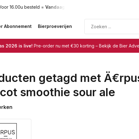
oor 16.00u besteld =
Vandaag verzonden
Gratis verzendin
er Abonnement
Bierproeverijen
s 2026 is live!
Pre-order nu met €30 korting – Bekijk de Bier Adv
ducten getagd met Ä€rpus
icot smoothie sour ale
erken