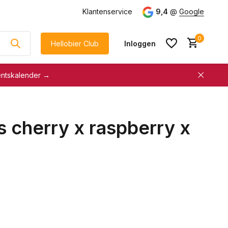
g
vanaf €75
Klantenservice
9,4
@
Google
0
Hellobier Club
Inloggen
entskalender →
korting
€5 kassakorting
sneller afrekenen
 cherry x raspberry x
Account aanmaken &
Account aanmaken &
spaar automatisch voor
spaar automatisch voor
korting
korting