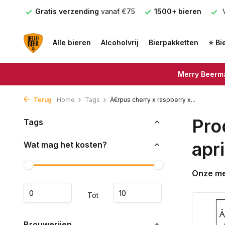
nden
Gratis verzending
vanaf €75
1500+ bieren
V
Alle bieren
Alcoholvrij
Bierpakketten
⭐ Bi
Merry Beerma
Terug
Home
Tags
Ä€rpus cherry x raspberry x...
Pro
Tags
apr
Wat mag het kosten?
Onze m
Tot
Brouwerijen